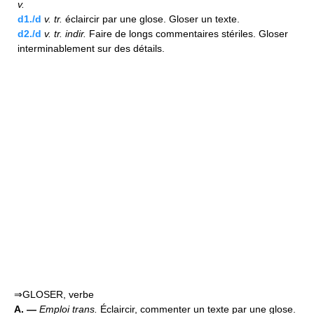
v.
d1./d
v.
tr.
éclaircir par une glose. Gloser un texte.
d2./d
v.
tr.
indir.
Faire de longs commentaires stériles. Gloser
interminablement sur des détails.
⇒GLOSER, verbe
A. —
Emploi trans.
Éclaircir, commenter un texte par une glose.