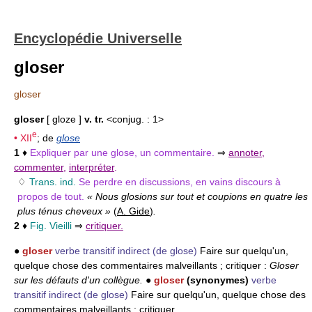
Encyclopédie Universelle
gloser
gloser
gloser
[ gloze ]
v. tr.
<conjug. : 1>
e
•
XII
; de
glose
1
♦
Expliquer par une glose, un commentaire.
⇒
annoter
,
commenter
,
interpréter
.
♢
Trans. ind.
Se perdre en discussions, en vains discours à
propos de tout.
« Nous glosions sur tout et coupions en quatre les
plus ténus cheveux »
(
A. Gide
)
.
2
♦
Fig. Vieilli
⇒
critiquer.
●
gloser
verbe transitif indirect
(de glose)
Faire sur quelqu'un,
quelque chose des commentaires malveillants ; critiquer :
Gloser
sur les défauts d'un collègue.
●
gloser
(synonymes)
verbe
transitif indirect
(de glose)
Faire sur quelqu'un, quelque chose des
commentaires malveillants ; critiquer