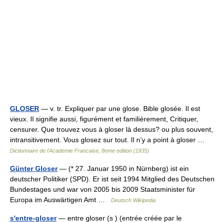
GLOSER
— v. tr. Expliquer par une glose. Bible glosée. Il est
vieux. Il signifie aussi, figurément et familièrement, Critiquer,
censurer. Que trouvez vous à gloser là dessus? ou plus souvent,
intransitivement. Vous glosez sur tout. Il n’y a point à gloser …
Dictionnaire de l'Academie Francaise, 8eme edition (1935)
Günter Gloser
— (* 27. Januar 1950 in Nürnberg) ist ein
deutscher Politiker (SPD). Er ist seit 1994 Mitglied des Deutschen
Bundestages und war von 2005 bis 2009 Staatsminister für
Europa im Auswärtigen Amt …
Deutsch Wikipedia
s'entre-gloser
— entre gloser (s ) (entrée créée par le