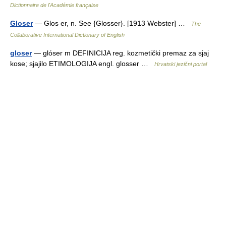
Dictionnaire de l'Académie française
Gloser
— Glos er, n. See {Glosser}. [1913 Webster] …
The
Collaborative International Dictionary of English
gloser
— glóser m DEFINICIJA reg. kozmetički premaz za sjaj
kose; sjajilo ETIMOLOGIJA engl. glosser …
Hrvatski jezični portal