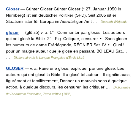
Gloser
— Günter Gloser Günter Gloser (* 27. Januar 1950 in
Nürnberg) ist ein deutscher Politiker (SPD). Seit 2005 ist er
Staatsminister für Europa im Auswärtigen Amt …
Deutsch Wikipedia
gloser
— (glô zé) v. a. 1° Commenter par gloses. Les auteurs
qui ont glosé la Bible. 2° Fig. Critiquer, censurer. • Sans gloser
les humeurs de dame Frédégonde, RÉGNIER Sat. IV. • Quoi !
pour un maigre auteur que je glose en passant, BOILEAU Sat.…
…
Dictionnaire de la Langue Française d'Émile Littré
GLOSER
— v. a. Faire une glose, expliquer par une glose. Les
auteurs qui ont glosé la Bible. Il a glosé tel auteur. Il signifie aussi,
figurément et familièrement, Donner un mauvais sens à quelque
action, à quelque discours, les censurer, les critiquer …
Dictionnaire
de l'Academie Francaise, 7eme edition (1835)