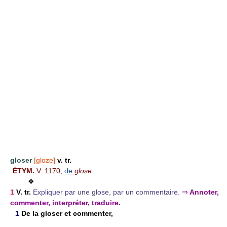
gloser
[gloze]
v. tr.
ÉTYM.
V. 1170;
de
glose.
❖
1
V. tr.
Expliquer par une glose, par un commentaire.
⇒
Annoter,
commenter, interpréter, traduire.
1
De la gloser et commenter,