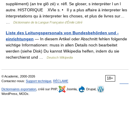
supplément) (an tre glô zé) v. réfl. Se gloser, s interpréter l un l
autre. HISTORIQUE XVIe s. • Il y a plus affaire à interpreter les
interpretations qu à interpreter les choses, et plus de livres sur…
…
Dictionnaire de la Langue Française d'Émile Littré
Liste des Leitungspersonals von Bundesbehörden und -
einrichtungen
— In diesem Artikel oder Abschnitt fehlen folgende
wichtige Informationen: muss in allen Details noch bearbeitet
werden (siehe Disk) Du kannst Wikipedia helfen, indem du sie
recherchierst und …
Deutsch Wikipedia
© Academic, 2000-2026
18+
Contactez-nous:
Support technique
,
RÉCLAME
Dictionnaires exportation
, créé sur PHP,
Joomla,
Drupal,
WordPress, MODx.