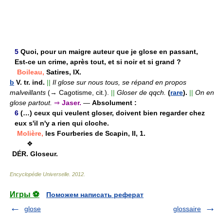
5
Quoi, pour un maigre auteur que je glose en passant,
Est-ce un crime, après tout, et si noir et si grand ?
Boileau,
Satires, IX.
b
V. tr. ind.
||
Il glose sur nous tous, se répand en propos
malveillants
(→ Cagotisme, cit.).
||
Gloser de qqch.
(
rare
).
||
On en
glose partout.
⇒
Jaser.
—
Absolument :
6
(…) ceux qui veulent gloser, doivent bien regarder chez
eux s'il n'y a rien qui cloche.
Molière,
les Fourberies de Scapin, II, 1.
❖
DÉR.
Gloseur.
Encyclopédie Universelle
.
2012
.
Игры ⚽
Поможем написать реферат
glose
glossaire