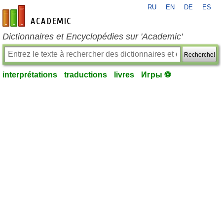
RU
EN
DE
ES
fr-academic.com
Dictionnaires et Encyclopédies sur 'Academic'
Recherche!
interprétations
traductions
livres
Игры ⚽