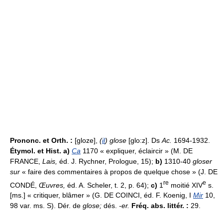
Prononc. et Orth. :
[gloze],
(
il
) glose
[glo:z]. Ds
Ac.
1694-1932.
Étymol. et Hist. a)
Ca
1170 « expliquer, éclaircir » (M. DE
FRANCE,
Lais,
éd. J. Rychner, Prologue, 15);
b)
1310-40
gloser
sur
« faire des commentaires à propos de quelque chose » (J. DE
re
e
CONDÉ,
Œuvres,
éd. A. Scheler, t. 2, p. 64);
c)
1
moitié XIV
s.
[ms.] « critiquer, blâmer » (G. DE COINCI, éd. F. Koenig, I
Mir
10,
98 var. ms. S). Dér. de
glose;
dés.
-er.
Fréq. abs. littér. :
29.