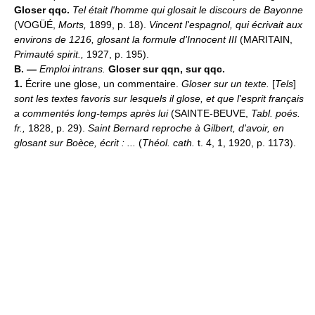
Gloser qqc.
Tel était l'homme qui glosait le discours de Bayonne
(VOGÜÉ,
Morts,
1899, p. 18).
Vincent l'espagnol, qui écrivait aux
environs de 1216, glosant la formule d'Innocent III
(MARITAIN,
Primauté spirit.,
1927, p. 195).
B. —
Emploi intrans.
Gloser sur qqn, sur qqc.
1.
Écrire une glose, un commentaire.
Gloser sur un texte.
[
Tels
]
sont les textes favoris sur lesquels il glose, et que l'esprit français
a commentés long-temps après lui
(SAINTE-BEUVE,
Tabl. poés.
fr.,
1828, p. 29).
Saint Bernard reproche à Gilbert, d'avoir, en
glosant sur Boèce, écrit : ...
(
Théol. cath.
t. 4, 1, 1920, p. 1173).