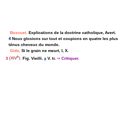
Bossuet,
Explications de la doctrine catholique, Avert.
4
Nous glosions sur tout et coupions en quatre les plus
ténus cheveux du monde.
Gide,
Si le grain ne meurt, I, X.
e
3
(XIV
).
Fig. Vieilli.
a
V. tr.
⇒
Critiquer.