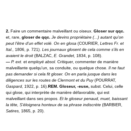
2.
Faire un commentaire malveillant ou oiseux.
Gloser sur qqc.
et, rare,
gloser de qqc.
Je devins propriétaire (...) autant qu'on
peut l'être d'un effet volé. On en glosa
(COURIER,
Lettres Fr. et
Ital.,
1806, p. 721).
Les journaux glosent de cela comme s'ils en
avaient le droit
(BALZAC,
E. Grandet,
1834, p. 108).
—
P. ext.
et
employé absol.
Critiquer, commenter de manière
malveillante quelqu'un, sa conduite, ou quelque chose.
Il ne faut
pas demander si cela fit gloser. On en parla jusque dans les
diligences sur les routes de Clermont et du Puy
(POURRAT,
Gaspard,
1922, p. 16).
REM.
Gloseur, -euse,
subst. Celui, celle
qui glose, qui interprète de manière défavorable, qui est
malveillant dans ses propos.
Et le gloseur penaud, muet, baissant
la tête, S'éloignera honteux de sa phrase indiscrète
(BARBIER,
Satires,
1865, p. 20).